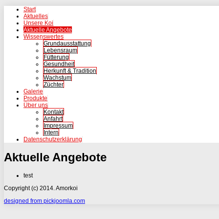
Start
Aktuelles
Unsere Koi
Aktuelle Angebote
Wissenswertes
Grundausstattung
Lebensraum
Fütterung
Gesundheit
Herkunft & Tradition
Wachstum
Züchter
Galerie
Produkte
Über uns
Kontakt
Anfahrt
Impressum
Intern
Datenschutzerklärung
Aktuelle Angebote
test
Copyright (c) 2014. Amorkoi
designed from pickjoomla.com